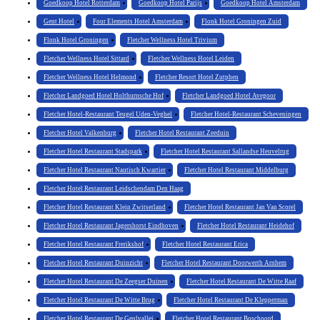
Goedkoop Hotel Rotterdam
Goedkoop Hotel Parijs
Goedkoop Hotel Amsterdam
Gent Hotel
Four Elements Hotel Amsterdam
Flonk Hotel Groningen Zuid
Flonk Hotel Groningen
Fletcher Wellness Hotel Trivium
Fletcher Wellness Hotel Sittard
Fletcher Wellness Hotel Leiden
Fletcher Wellness Hotel Helmond
Fletcher Resort Hotel Zutphen
Fletcher Landgoed Hotel Holthurnsche Hof
Fletcher Landgoed Hotel Avegoor
Fletcher Hotel-Restaurant Teugel Uden-Veghel
Fletcher Hotel-Restaurant Scheveningen
Fletcher Hotel Valkenburg
Fletcher Hotel Restaurant Zeeduin
Fletcher Hotel Restaurant Stadspark
Fletcher Hotel Restaurant Sallandse Heuvelrug
Fletcher Hotel Restaurant Nautisch Kwartier
Fletcher Hotel Restaurant Middelburg
Fletcher Hotel Restaurant Leidschendam Den Haag
Fletcher Hotel Restaurant Klein Zwitserland
Fletcher Hotel Restaurant Jan Van Scorel
Fletcher Hotel Restaurant Jagershorst Eindhoven
Fletcher Hotel Restaurant Heidehof
Fletcher Hotel Restaurant Frerikshof
Fletcher Hotel Restaurant Erica
Fletcher Hotel Restaurant Duinzicht
Fletcher Hotel Restaurant Doorwerth Arnhem
Fletcher Hotel Restaurant De Zeegser Duinen
Fletcher Hotel Restaurant De Witte Raaf
Fletcher Hotel Restaurant De Witte Brug
Fletcher Hotel Restaurant De Klepperman
Fletcher Hotel Restaurant De Geulvallei
Fletcher Hotel Restaurant Boschoord