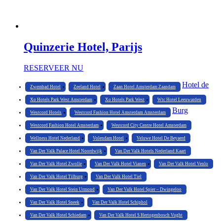
Quinzerie Hotel, Parijs
RESERVEER NU
Hotel de
Zwembad Hotel
Zeeland Hotel
Zaan Hotel Amsterdam Zaandam
Xo Hotels Park West Amsterdam
Xo Hotels Park West
Wtc Hotel Leeuwarden
Burg
Westcord Hotels
Westcord Fashion Hotel Amsterdam Amsterdam
Westcord Fashion Hotel Amsterdam
Westcord City Centre Hotel Amsterdam
Wellness Hotel Nederland
Volendam Hotel
Veluwe Hotel De Beyaerd
Van Der Valk Palace Hotel Noordwijk
Van Der Valk Hotels Nederland Kaart
Van Der Valk Hotel Zwolle
Van Der Valk Hotel Vianen
Van Der Valk Hotel Venlo
Van Der Valk Hotel Tilburg
Van Der Valk Hotel Tiel
Van Der Valk Hotel Stein Urmond
Van Der Valk Hotel Spier – Dwingeloo
Van Der Valk Hotel Sneek
Van Der Valk Hotel Schiphol
Van Der Valk Hotel Schiedam
Van Der Valk Hotel S Hertogenbosch Vught