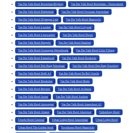
Van Der Valk Hotel Rotterdam Blijdorp
Van Der Valk Hotel Rotterdam – Nieuwerkerk
Van Der Valk Hotel Ridderkerk
Van Der Valk Hotel Oostzaan Amsterdam
Van Der Valk Hotel Nijmegen Lent
Van Der Valk Hotel Maastricht
Van Der Valk Hotel Leusden
Van Der Valk Hotel Lelystad
Van Der Valk Hotel Leeuwarden
Van Der Valk Hotel Hoorn
Van Der Valk Hotel Hengelo
Van Der Valk Hotel Haarlem
Van Der Valk Hotel Groningen Westerbroek
Van Der Valk Hotel Gilze Tilburg
Van Der Valk Hotel Emmeloord
Van Der Valk Hotel Dordrecht
Van Der Valk Hotel Den Haag Wassenaar
Van Der Valk Hotel Den Haag Nootdorp
Van Der Valk Hotel Delft A4
Van Der Valk Hotel De Bilt Utrecht
Van Der Valk Hotel Breukelen
Van Der Valk Hotel Breda
Van Der Valk Hotel Beveren
Van Der Valk Hotel Avifauna
Van Der Valk Hotel Assen
Van Der Valk Hotel Arnhem
Van Der Valk Hotel Antwerpen
Van Der Valk Hotel Amersfoort A1
Van Der Valk Hotel Almere
Van Der Valk Hotel Akersloot
Valkenburg Hotel
Utrecht Hotel Centrum
Urban Lodge Hotel Amsterdam
Urban Lodge Hotel
Urban Hotel The Golden Stork
Townhouse Hotel Maastricht