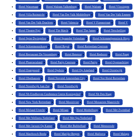
Hotel Wassenaar
Hotel Walram Valkenburg
Hotel Walram
Hotel Vlissingen
Hotel Villa Ruimzicht
Hotel Van Der Valk Middelburg
Hotel Van Der Valk Emmen
Hotel Van Der Valk Drachten
Hotel Valencia
Hotel V Fizeaustraat
Hotel V
Hotel Theater Figi
Hotel The Match
Hotel The James
Hotel Terschelling
Hotel Spier Dwingeloo
Hotel Spaander Volendam
Hotel Schimmelpenninck Huys
Hotel Schiermonnikoog
Hotel Royal
Hotel Rotterdam Centrum
Hotel Restaurant De Vossenberg
Hotel Renesse
Hotel Reehorst
Hotel Praag
Hotel Phantasialand
Hotel Parijs Centrum
Hotel Parijs
Hotel Overnachting
Hotel Oranjeoord
Hotel Opduin
Hotel Op Ameland
Hotel Oisterwijk
Hotel Oberhausen
Hotel Novotel Amsterdam City
Hotel Not Hotel Rotterdam
Hotel Noordwijk Aan Zee
Hotel Noordwijk
Hotel Nh Eindhoven Conference Centre Koningshof
Hotel Nh Den Haag
Hotel New York Rotterdam
Hotel Mooirivier
Hotel Monastere Maastricht
Hotel Mitland Utrecht
Hotel Milaan
Hotel Middelburg
Hotel Met Zwembad
Hotel Met Wellness Nederland
Hotel Met Spa Nederland
Hotel Met Jacuzzi Op Kamer
Hotel Met Bubbelbad
Hotel Mennorode
Hotel Mastbosch Breda
Hotel Marijke Bergen
Hotel Mallorca
Hotel Malaga