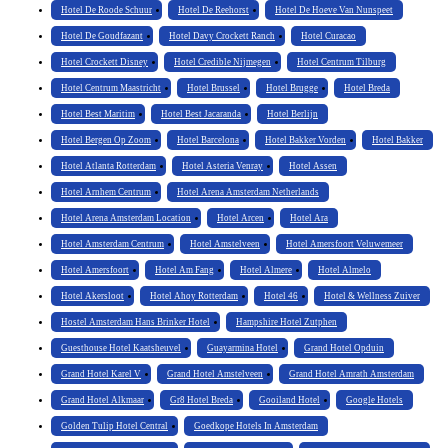
Hotel De Roode Schuur
Hotel De Reehorst
Hotel De Hoeve Van Nunspeet
Hotel De Goudfazant
Hotel Davy Crockett Ranch
Hotel Curacao
Hotel Crockett Disney
Hotel Credible Nijmegen
Hotel Centrum Tilburg
Hotel Centrum Maastricht
Hotel Brussel
Hotel Brugge
Hotel Breda
Hotel Best Maritim
Hotel Best Jacaranda
Hotel Berlijn
Hotel Bergen Op Zoom
Hotel Barcelona
Hotel Bakker Vorden
Hotel Bakker
Hotel Atlanta Rotterdam
Hotel Asteria Venray
Hotel Assen
Hotel Arnhem Centrum
Hotel Arena Amsterdam Netherlands
Hotel Arena Amsterdam Location
Hotel Arcen
Hotel Ara
Hotel Amsterdam Centrum
Hotel Amstelveen
Hotel Amersfoort Veluwemeer
Hotel Amersfoort
Hotel Am Fang
Hotel Almere
Hotel Almelo
Hotel Akersloot
Hotel Ahoy Rotterdam
Hotel 46
Hotel & Wellness Zuiver
Hostel Amsterdam Hans Brinker Hotel
Hampshire Hotel Zutphen
Guesthouse Hotel Kaatsheuvel
Guayarmina Hotel
Grand Hotel Opduin
Grand Hotel Karel V
Grand Hotel Amstelveen
Grand Hotel Amrath Amsterdam
Grand Hotel Alkmaar
Gr8 Hotel Breda
Gooiland Hotel
Google Hotels
Golden Tulip Hotel Central
Goedkope Hotels In Amsterdam