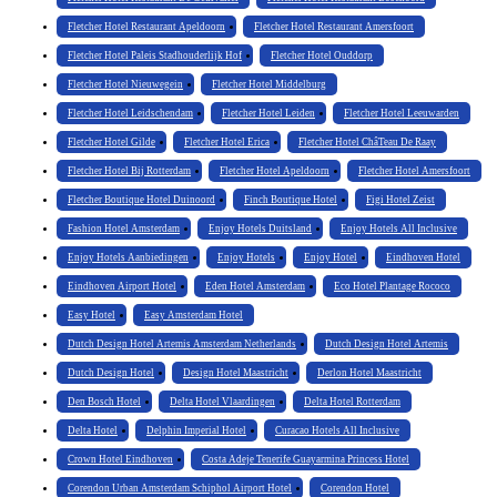
Fletcher Hotel Restaurant Apeldoorn
Fletcher Hotel Restaurant Amersfoort
Fletcher Hotel Paleis Stadhouderlijk Hof
Fletcher Hotel Ouddorp
Fletcher Hotel Nieuwegein
Fletcher Hotel Middelburg
Fletcher Hotel Leidschendam
Fletcher Hotel Leiden
Fletcher Hotel Leeuwarden
Fletcher Hotel Gilde
Fletcher Hotel Erica
Fletcher Hotel ChâTeau De Raay
Fletcher Hotel Bij Rotterdam
Fletcher Hotel Apeldoorn
Fletcher Hotel Amersfoort
Fletcher Boutique Hotel Duinoord
Finch Boutique Hotel
Figi Hotel Zeist
Fashion Hotel Amsterdam
Enjoy Hotels Duitsland
Enjoy Hotels All Inclusive
Enjoy Hotels Aanbiedingen
Enjoy Hotels
Enjoy Hotel
Eindhoven Hotel
Eindhoven Airport Hotel
Eden Hotel Amsterdam
Eco Hotel Plantage Rococo
Easy Hotel
Easy Amsterdam Hotel
Dutch Design Hotel Artemis Amsterdam Netherlands
Dutch Design Hotel Artemis
Dutch Design Hotel
Design Hotel Maastricht
Derlon Hotel Maastricht
Den Bosch Hotel
Delta Hotel Vlaardingen
Delta Hotel Rotterdam
Delta Hotel
Delphin Imperial Hotel
Curacao Hotels All Inclusive
Crown Hotel Eindhoven
Costa Adeje Tenerife Guayarmina Princess Hotel
Corendon Urban Amsterdam Schiphol Airport Hotel
Corendon Hotel