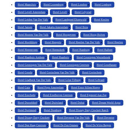
Hotel Maassluis
Hotel Luxemburg
Hotel London
Hotel Limburg
Hotel Levell Amsterdam
Hotel Levell
Hotel Lelystad
Hotel Leiden Van Der Valk
Hotel Landgoed Ehzerwold
Hotel Keulen
Hotel Jansen
Hotel Jakarta Amsterdam
Hotel Ibiza
Hotel Houten Van Der Valk
Hotel Hoogeveen
Hotel Hoog Holten
Hotel Hoofddorp
Hotel Hengelo
Hotel Heerlen Van Der Valk
Hotel Heerlen
Hotel Heerenveen
Hotel Heemskerk
Hotel Hamburg
Hotel Halbert
Hotel Haarhuis Arnhem
Hotel Haarhuis
Hotel Groningen Westerbroek
Hotel Groningen Van Der Valk
Hotel Groningen Centrum
Hotel Goudfazant
Hotel Gouda
Hotel Gorinchem Van Der Valk
Hotel Gorinchem
Hotel Gladbeck Van Der Valk
Hotel Gilze Tilburg
Hotel Giftcard
Hotel Gaia
Hotel Fogo Amsterdam
Hotel Ernst Sillem Hoeve
Hotel Enschede
Hotel Eindhoven Centrum
Hotel Egmond Aan Zee
Hotel Dusseldorf
Hotel Duitsland
Hotel Dubai
Hotel Dream World Aqua
Hotel Dortmund
Hotel Domburg
Hotel Disney Davy Crockett Ranch
Hotel Disney Davy Crockett
Hotel Deventer Van Der Valk
Hotel Deventer
Hotel Den Haag Centrum
Hotel De Zon Ommen
Hotel De Witte Bergen