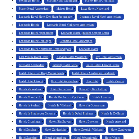
Meininger Hotel
Martini Hotel Groningen
Market Hotel Groningen
Manor Hotel Amsterdam
Maison Hotel
Luxe Hotels Nederland
Leonardo Royal Hotel Den Haag Promenade
Leonardo Royal Hotel Amsterdam
Leonardo Hotels
Leonardo Hotel Vinkeveen Amsterdam
Leonardo Hotel Papendrecht
Leonardo Hotel Ijmuiden Seaport Beach
Leonardo Hotel Groningen
Leonardo Hotel Antwerpen
Leonardo Hotel Amsterdam Rembrandtpark
Leonardo Hotel
Last Minute Hotel Deals
Kaboom Hotel Maastricht
Joy Hotel Amsterdam
Jaz Hotel Amsterdam
Intercity Hotel Breda
Inntel Hotels Utrecht Centre
Inntel Hotels Den Haag Marina Beach
Inntel Hotels Amsterdam Landmark
Inntel Hotel Utrecht
Ibis Hotel Amsterdam
Hup Hotel
Hotels Zwolle
Hotels Valkenburg
Hotels Rotterdam
Hotels Op Terschelling
Hotels Noordwijk
Hotels Met Jacuzzi Op Kamer
Hotels London
Hotels In Zeeland
Hotels In Vlieland
Hotels In Ootmarsum
Hotels In Eindhoven Centrum
Hotels In Dubai Emirates
Hotels In De Buurt
Hotels Groningen
Hotels Eindhoven
Hotels Deventer
Hotels Ameland
Hotel Zutphen
Hotel Zuiderduin
Hotel Zeezicht Vlieland
Hotel Zandvoort
Hotel Zaandam
Hotel Winterberg
Hotel Westerbroek
Hotel Wenen