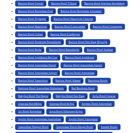
Bastion Hotel Utrecht
Bastion Hotel Tilburg
Bastion Hotel Schiphol Hoofddorp
Bastion Hotel Rotterdam Zuid
Bastion Hotel Rotterdam Alexander
Bastion Hotel Nijmegen
Bastion Hotel Maastricht Centrum
Bastion Hotel Maastricht
Bastion Hotel Leeuwarden
Bastion Hotel Groningen
Bastion Hotel Geleen
Bastion Hotel Eindhoven
Bastion Hotel Dordrecht Papendrecht
Bastion Hotel Den Haag Rijswijk
Bastion Hotel Breda
Bastion Hotel Barendrecht
Bastion Hotel Arnhem
Bastion Hotel Apeldoorn Het Loo
Bastion Hotel Apeldoorn
Bastion Hotel Amsterdam Noord
Bastion Hotel Amsterdam Amstel
Bastion Hotel Amsterdam Airport
Bastion Hotel Amsterdam
Bastion Hotel Amersfoort
Bastion Hotel Almere
Barcelona Hotels
Barbizon Hotel Amsterdam Netherlands
Bad Bentheim Hotel
Babylon Hotel The Hague
Babylon Hotel Den Haag
Avila Hotel Curacao
Atzavara Hotel&Spa
Atzavara Hotel & Spa
Artemis Hotel Amsterdam
Art Hotel Rotterdam
Aqua Hotel Silhouette & Spa
Apollo Hotel Amsterdam Amsterdam
Apollo Hotel Amsterdam
Amsterdam Teleport Hotel
Amsterdam Dutch Design Hotel
Amrath Hotels