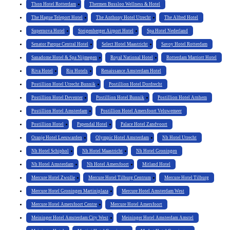
Thon Hotel Rotterdam
Thermen Bussloo Wellness & Hotel
The Hague Teleport Hotel
The Anthony Hotel Utrecht
The Alfred Hotel
Supernova Hotel
Steigenberger Airport Hotel
Spa Hotel Nederland
Senator Parque Central Hotel
Select Hotel Maastricht
Savoy Hotel Rotterdam
Sanadome Hotel & Spa Nijmegen
Royal National Hotel
Rotterdam Marriott Hotel
Riva Hotel
Riu Hotels
Renaissance Amsterdam Hotel
Postillion Hotel Utrecht Bunnik
Postillion Hotel Dordrecht
Postillion Hotel Deventer
Postillion Hotel Bunnik
Postillion Hotel Arnhem
Postillion Hotel Amsterdam
Postillion Hotel Amersfoort Veluwemeer
Postillion Hotel
Papendal Hotel
Palace Hotel Zandvoort
Oranje Hotel Leeuwarden
Olympic Hotel Amsterdam
Nh Hotel Utrecht
Nh Hotel Schiphol
Nh Hotel Maastricht
Nh Hotel Groningen
Nh Hotel Amsterdam
Nh Hotel Amersfoort
Mitland Hotel
Mercure Hotel Zwolle
Mercure Hotel Tilburg Centrum
Mercure Hotel Tilburg
Mercure Hotel Groningen Martiniplaza
Mercure Hotel Amsterdam West
Mercure Hotel Amersfoort Centre
Mercure Hotel Amersfoort
Meininger Hotel Amsterdam City West
Meininger Hotel Amsterdam Amstel