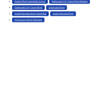
Amedia Hotel Amsterdam Airport
Ambassador City Centre Hotel Haarlem
Ambassador City Centre Hotel
Ambassade Hotel
Amadi Panorama Hotel Amsterdam
Amadi Panorama Hotel
All Inclusive Hotel Nederland