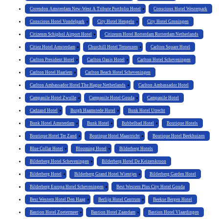
Corendon Amsterdam New-West A Tribute Portfolio Hotel
Conscious Hotel Westerpark
Conscious Hotel Vondelpark
City Hotel Hengelo
City Hotel Groningen
Citizenm Schiphol Airport Hotel
Citizenm Hotel Rotterdam Rotterdam Netherlands
Citiez Hotel Amsterdam
Churchill Hotel Terneuzen
Carlton Square Hotel
Carlton President Hotel
Carlton Oasis Hotel
Carlton Hotel Scheveningen
Carlton Hotel Haarlem
Carlton Beach Hotel Scheveningen
Carlton Ambassador Hotel The Hague Netherlands
Carlton Ambassador Hotel
Campanile Hotel Zwolle
Campanile Hotel Gouda
Campanile Hotel
Cadzand Hotel
Burgh Haamstede Hotel
Bunk Hotel Utrecht
Bunk Hotel Amsterdam
Bunk Hotel
Bubbelbad Hotel
Boutique Hotels
Boutique Hotel Ter Zand
Boutique Hotel Maastricht
Boutique Hotel Beekhuizen
Blue Collar Hotel
Blooming Hotel
Bilderberg Hotels
Bilderberg Hotel Scheveningen
Bilderberg Hotel De Keizerskroon
Bilderberg Hotel
Bilderberg Grand Hotel Wientjes
Bilderberg Garden Hotel
Bilderberg Europa Hotel Scheveningen
Best Western Plus City Hotel Gouda
Best Western Hotel Den Haag
Berlijn Hotel Centrum
Beekse Bergen Hotel
Bastion Hotel Zoetermeer
Bastion Hotel Zaandam
Bastion Hotel Vlaardingen